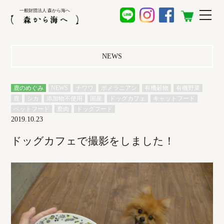
一般財団法人 森から海へ
NEWS
鹿のめぐみ
NEWS
チワワ
ポメラニアン
有機穀物
有機野菜
鹿
シカ
添加物不使用
国産
ドッグカフェ
キャットフード
ペットフード
鹿肉
ドッグフード
2019.10.23
ドッグカフェで撮影をしました！