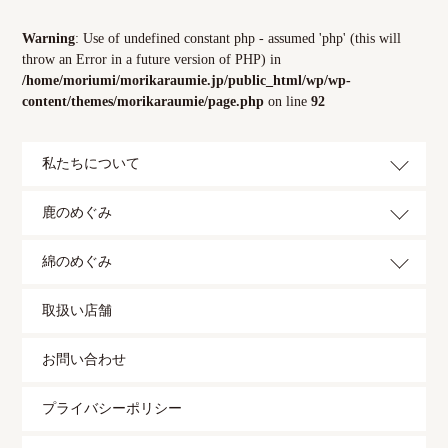
Warning
: Use of undefined constant php - assumed 'php' (this will
throw an Error in a future version of PHP) in
/home/moriumi/morikaraumie.jp/public_html/wp/wp-
content/themes/morikaraumie/page.php
on line
92
私たちについて
鹿のめぐみ
綿のめぐみ
取扱い店舗
お問い合わせ
プライバシーポリシー