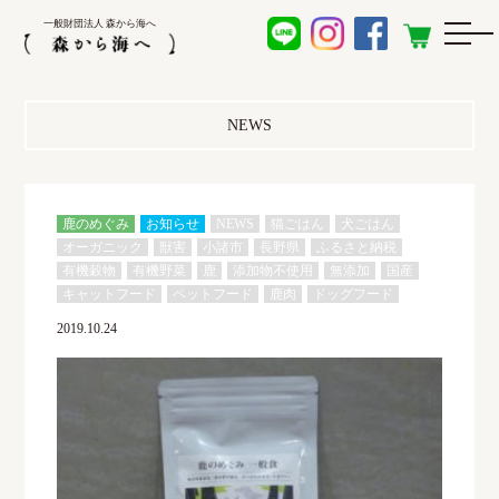
一般財団法人 森から海へ
NEWS
鹿のめぐみ
お知らせ
NEWS
猫ごはん
犬ごはん
オーガニック
獣害
小諸市
長野県
ふるさと納税
有機穀物
有機野菜
鹿
添加物不使用
無添加
国産
キャットフード
ペットフード
鹿肉
ドッグフード
2019.10.24