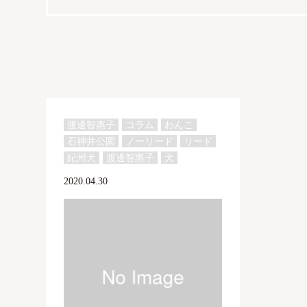
渡邊智惠子
コラム
わんこ
石神井公園
ノーリード
リード
紀州犬
渡邊智惠子
犬
2020.04.30