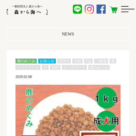
一般財団法人 森から海へ
NEWS
鹿のめぐみ
お知らせ
NEWS
小粒
1kg
一般食
鹿
ペットフード
犬
鹿肉
ドッグフード
鹿のめぐみ
2020.02.06